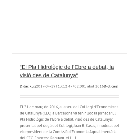
“El Pla Hidrològic de l’Ebre a debat, la
visió des de Catalunya”
Dídac Ruiz
2017-04-19T13:12:47+02:00
1 abril 2016
|
Notícies
|
El 31 de març de 2016, a la seu del Col·legi d'Economistes
de Catalunya (CEC) a Barcelona va tenir lloc la jornada "El
Pla Hidrològic de l'Ebre a debat, visió des de Catalunya",
presentat pel degà del Col·legi, Joan B. Casas, i moderat pel
vicepresident de la Comissió d'Economia Agroalimentària
del CEC, Francesc Reguant, el [...]