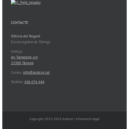
CONTACTE
Oficina del Regant
Escola Agrària de Tàrrega
Adreça:
Av. Tarragona, s/n
25300 Tàrrega
Correu:
info@acatcor.cat
Telèfon:
696 076 444
Copyright 2015-2019 Acatcor | Informació legal