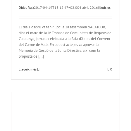
Dídac Ruiz
2017-04-19T13:12:47+02:00
4 abril 2016
|
Notícies
|
El dia 1 d'abril va tenir lloc la 2a assemblea d'ACATCOR,
dins el marc de la IV Trobada de Comunitats de Regants de
Catalunya, jornada celebrada a la Sala d'Actes del Convent
del Carme de Valls. En aquest acte, es va aprovar la
Memòria de Gestió de la Junta Directiva, així com la
proposta de [...]
Llegeix més
0