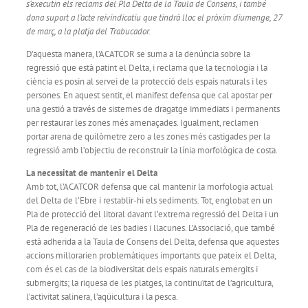
s’executin els reclams del Pla Delta de la Taula de Consens, i també
dona suport a l’acte reivindicatiu que tindrà lloc el pròxim diumenge, 27
de març, a la platja del Trabucador.
D’aquesta manera, l’ACATCOR se suma a la denúncia sobre la
regressió que està patint el Delta, i reclama que la tecnologia i la
ciència es posin al servei de la protecció dels espais naturals i les
persones. En aquest sentit, el manifest defensa que cal apostar per
una gestió a través de sistemes de dragatge immediats i permanents
per restaurar les zones més amenaçades. Igualment, reclamen
portar arena de quilòmetre zero a les zones més castigades per la
regressió amb l’objectiu de reconstruir la línia morfològica de costa.
La necessitat de mantenir el Delta
Amb tot, l’ACATCOR defensa que cal mantenir la morfologia actual
del Delta de l’Ebre i restablir-hi els sediments. Tot, englobat en un
Pla de protecció del litoral davant l’extrema regressió del Delta i un
Pla de regeneració de les badies i llacunes. L’Associació, que també
està adherida a la Taula de Consens del Delta, defensa que aquestes
accions millorarien problemàtiques importants que pateix el Delta,
com és el cas de la biodiversitat dels espais naturals emergits i
submergits; la riquesa de les platges, la continuïtat de l’agricultura,
l’activitat salinera, l’aqüicultura i la pesca.