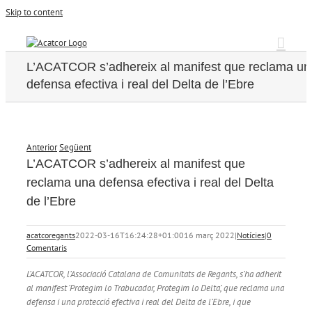
Skip to content
L’ACATCOR s’adhereix al manifest que reclama un
defensa efectiva i real del Delta de l’Ebre
Anterior
Següent
L’ACATCOR s’adhereix al manifest que
reclama una defensa efectiva i real del Delta
de l’Ebre
acatcoregants
2022-03-16T16:24:28+01:00
16 març 2022
|
Notícies
|
0
Comentaris
L’ACATCOR, l’Associació Catalana de Comunitats de Regants, s’ha adherit
al manifest ‘Protegim lo Trabucador, Protegim lo Delta’, que reclama una
defensa i una protecció efectiva i real del Delta de l’Ebre, i que