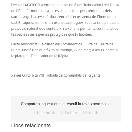
Des de l’ACATCOR alerten que la situació del Trabucador i del Delta
de l’Ebre és molt crítica, ha estat agreujada pels temporals dels
darrers anys i la seva pèrdua trencaria l’ecosistema de l’hemidelta
sud. En aquest sentit, si la costa desaparegués, suposaria la pèrdua la
protecció natural que confereix, i això faria perillar la continuïtat de
les badies i les espècies protegides que hi habiten.
L’acte reivindicatiu, a càrrec del Moviment de Lluita pel Delta de
l’Ebre, tindrà lloc el pròxim diumenge, 27 de març a les 11 hores, a
la plaça del Trabucador de la Ràpita.
Xavier Curto, a la VIII Trobada de Comunitats de Regants
Comparteix aquest article, escull la teva xarxa social
Facebook
Twitter
Email:
Llocs relacionats