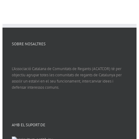
SOBRE NOSALTRES
L'Associació Catalana de Comunitats de Regants (ACATCOR) té per
objectiu agrupar totes les comunitats de regants de Catalunya per
assolir un estalvi en el seu funcionament, intercanviar idees i
defensar interessos comuns.
AMB EL SUPORT DE