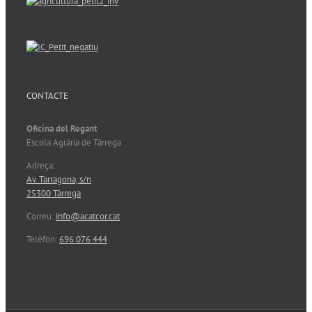
CONTACTE
Oficina del Regant
Escola Agrària de Tàrrega
Adreça:
Av. Tarragona, s/n
25300 Tàrrega
Correu:
info@acatcor.cat
Telèfon:
696 076 444