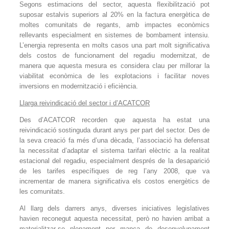
Segons estimacions del sector, aquesta flexibilització pot
suposar estalvis superiors al 20% en la factura energètica de
moltes comunitats de regants, amb impactes econòmics
rellevants especialment en sistemes de bombament intensiu.
L’energia representa en molts casos una part molt significativa
dels costos de funcionament del regadiu modernitzat, de
manera que aquesta mesura es considera clau per millorar la
viabilitat econòmica de les explotacions i facilitar noves
inversions en modernització i eficiència.
Llarga reivindicació del sector i d’ACATCOR
Des d’ACATCOR recorden que aquesta ha estat una
reivindicació sostinguda durant anys per part del sector. Des de
la seva creació fa més d’una dècada, l’associació ha defensat
la necessitat d’adaptar el sistema tarifari elèctric a la realitat
estacional del regadiu, especialment després de la desaparició
de les tarifes específiques de reg l’any 2008, que va
incrementar de manera significativa els costos energètics de
les comunitats.
Al llarg dels darrers anys, diverses iniciatives legislatives
havien reconegut aquesta necessitat, però no havien arribat a
materialitzar-se plenament per manca de desenvolupament