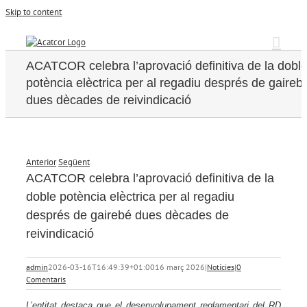
Skip to content
ACATCOR celebra l’aprovació definitiva de la dobl
potència elèctrica per al regadiu després de gaireb
dues dècades de reivindicació
Anterior
Següent
ACATCOR celebra l’aprovació definitiva de la
doble potència elèctrica per al regadiu
després de gairebé dues dècades de
reivindicació
admin
2026-03-16T16:49:39+01:00
16 març 2026
|
Notícies
|
0
Comentaris
L’entitat destaca que el desenvolupament reglamentari del RD