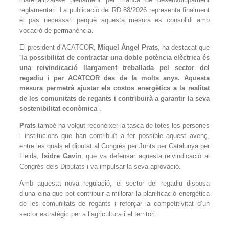
reglamentari. La publicació del RD 88/2026 representa finalment
el pas necessari perquè aquesta mesura es consolidi amb
vocació de permanència.
El president d’ACATCOR,
Miquel Àngel Prats
, ha destacat que
“
la possibilitat de contractar una doble potència elèctrica és
una reivindicació llargament treballada pel sector del
regadiu i per ACATCOR des de fa molts anys. Aquesta
mesura permetrà ajustar els costos energètics a la realitat
de les comunitats de regants i contribuirà a garantir la seva
sostenibilitat econòmica
”.
Prats
també ha volgut reconèixer la tasca de totes les persones
i institucions que han contribuït a fer possible aquest avenç,
entre les quals el diputat al Congrés per Junts per Catalunya per
Lleida,
Isidre Gavín
, que va defensar aquesta reivindicació al
Congrés dels Diputats i va impulsar la seva aprovació.
Amb aquesta nova regulació, el sector del regadiu disposa
d’una eina que pot contribuir a millorar la planificació energètica
de les comunitats de regants i reforçar la competitivitat d’un
sector estratègic per a l’agricultura i el territori.