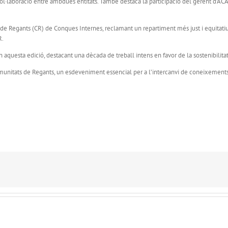
de col·laboració entre ambdues entitats. També destaca la participació del gerent d’
e Regants (CR) de Conques Internes, reclamant un repartiment més just i equitatiu d
R.
uesta edició, destacant una dècada de treball intens en favor de la sostenibilitat i 
munitats de Regants, un esdeveniment essencial per a l’intercanvi de coneixements