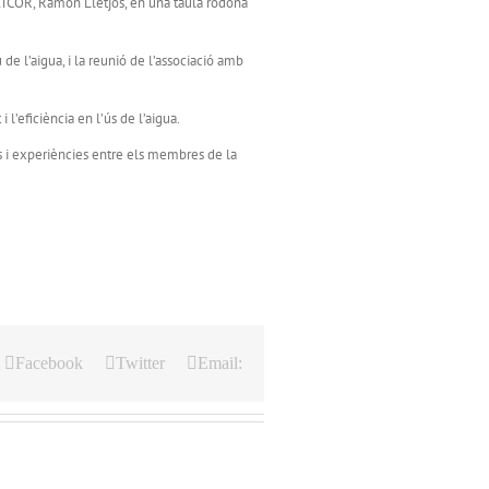
ACATCOR, Ramon Lletjós, en una taula rodona
e l’aigua, i la reunió de l’associació amb
l’eficiència en l’ús de l’aigua.
 i experiències entre els membres de la
Facebook
Twitter
Email: