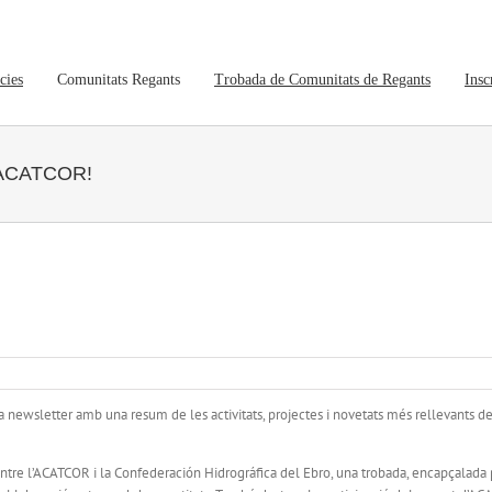
cies
Comunitats Regants
Trobada de Comunitats de Regants
Insc
 l’ACATCOR!
 newsletter amb una resum de les activitats, projectes i novetats més rellevants de
entre l’ACATCOR i la Confederación Hidrográfica del Ebro, una trobada, encapçalada 