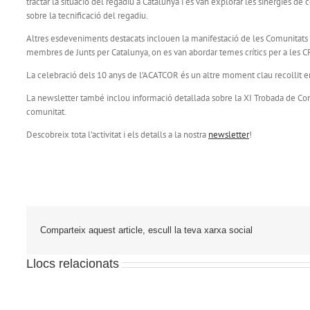
tractar la situació del regadiu a Catalunya i es van explorar les sinergies 
sobre la tecnificació del regadiu.
Altres esdeveniments destacats inclouen la manifestació de les Comunitats d
membres de Junts per Catalunya, on es van abordar temes crítics per a les C
La celebració dels 10 anys de l’ACATCOR és un altre moment clau recollit en aq
La newsletter també inclou informació detallada sobre la XI Trobada de Co
comunitat.
Descobreix tota l’activitat i els detalls a la nostra
newsletter
!
Comparteix aquest article, escull la teva xarxa social
Llocs relacionats