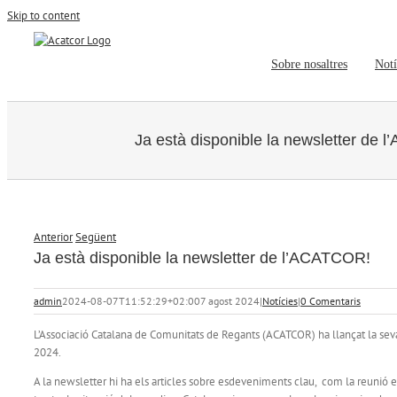
Skip to content
Sobre nosaltres
Notí
Ja està disponible la newsletter de
Anterior
Següent
Ja està disponible la newsletter de l’ACATCOR!
admin
2024-08-07T11:52:29+02:00
7 agost 2024
|
Notícies
|
0 Comentaris
L’Associació Catalana de Comunitats de Regants (ACATCOR) ha llançat la seva
2024.
A la newsletter hi ha els articles sobre esdeveniments clau, com la reunió 